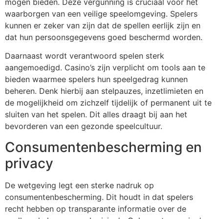
mogen bieden. Deze vergunning is cruciaal voor het
waarborgen van een veilige speelomgeving. Spelers
kunnen er zeker van zijn dat de spellen eerlijk zijn en
dat hun persoonsgegevens goed beschermd worden.
Daarnaast wordt verantwoord spelen sterk
aangemoedigd. Casino’s zijn verplicht om tools aan te
bieden waarmee spelers hun speelgedrag kunnen
beheren. Denk hierbij aan stelpauzes, inzetlimieten en
de mogelijkheid om zichzelf tijdelijk of permanent uit te
sluiten van het spelen. Dit alles draagt bij aan het
bevorderen van een gezonde speelcultuur.
Consumentenbescherming en
privacy
De wetgeving legt een sterke nadruk op
consumentenbescherming. Dit houdt in dat spelers
recht hebben op transparante informatie over de