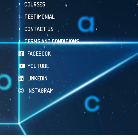
COURSES
TESTIMONIAL
CONTACT US
TERMS AND CONDITIONS
FACEBOOK
YOUTUBE
LINKEDIN
INSTAGRAM