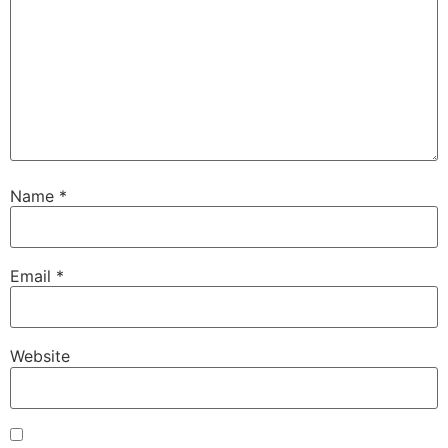
Name
*
Email
*
Website