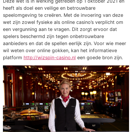
Deze wet is in werking getreden op 1 oktober 2021 en
heeft als doel een veilige en betrouwbare
speelomgeving te creëren. Met de invoering van deze
wet zijn zowel fysieke als online casino’s verplicht om
een vergunning aan te vragen. Dit zorgt ervoor dat
spelers beschermd zijn tegen onbetrouwbare
aanbieders en dat de spellen eerlijk zijn. Voor wie meer
wil weten over online gokken, kan het informatieve
platform
http://wizspin-casino.nl
een goede bron zijn.