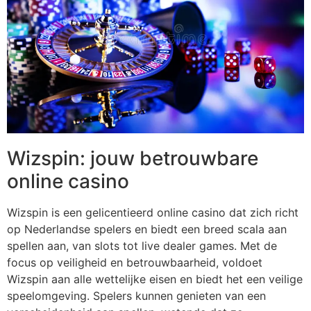
Wizspin: jouw betrouwbare
online casino
Wizspin is een gelicentieerd online casino dat zich richt
op Nederlandse spelers en biedt een breed scala aan
spellen aan, van slots tot live dealer games. Met de
focus op veiligheid en betrouwbaarheid, voldoet
Wizspin aan alle wettelijke eisen en biedt het een veilige
speelomgeving. Spelers kunnen genieten van een