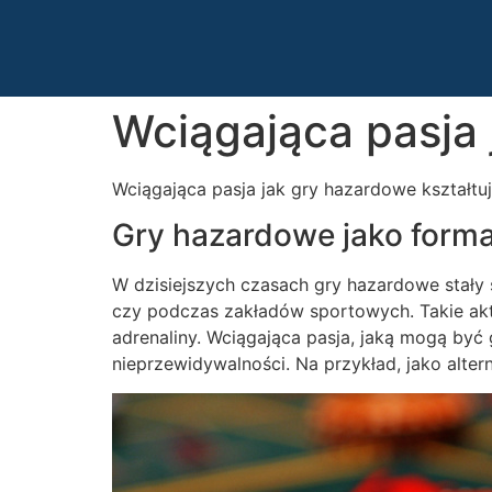
Wciągająca pasja 
Wciągająca pasja jak gry hazardowe kształtu
Gry hazardowe jako forma
W dzisiejszych czasach gry hazardowe stały 
czy podczas zakładów sportowych. Takie akty
adrenaliny. Wciągająca pasja, jaką mogą być
nieprzewidywalności. Na przykład, jako alte