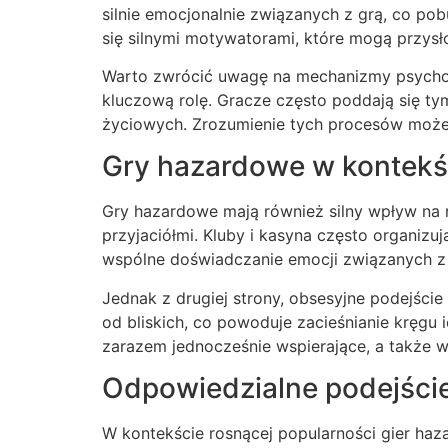
silnie emocjonalnie związanych z grą, co pob
się silnymi motywatorami, które mogą przysł
Warto zwrócić uwagę na mechanizmy psycholog
kluczową rolę. Gracze często poddają się 
życiowych. Zrozumienie tych procesów moż
Gry hazardowe w kontekś
Gry hazardowe mają również silny wpływ na 
przyjaciółmi. Kluby i kasyna często organiz
wspólne doświadczanie emocji związanych z g
Jednak z drugiej strony, obsesyjne podejści
od bliskich, co powoduje zacieśnianie kręgu
zarazem jednocześnie wspierające, a także w
Odpowiedzialne podejści
W kontekście rosnącej popularności gier haz