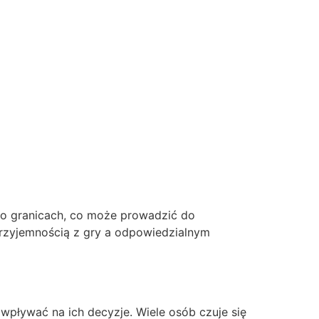
 o granicach, co może prowadzić do
rzyjemnością z gry a odpowiedzialnym
wpływać na ich decyzje. Wiele osób czuje się