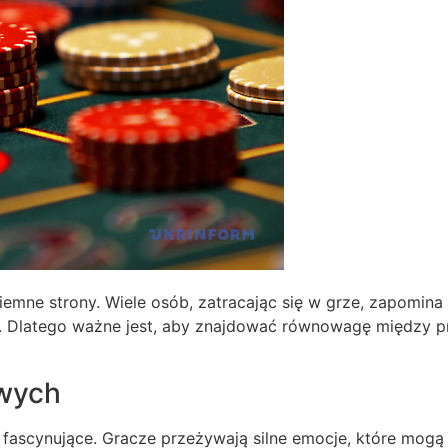
emne strony. Wiele osób, zatracając się w grze, zapomina
 Dlatego ważne jest, aby znajdować równowagę między p
owych
ascynujące. Gracze przeżywają silne emocje, które mogą 