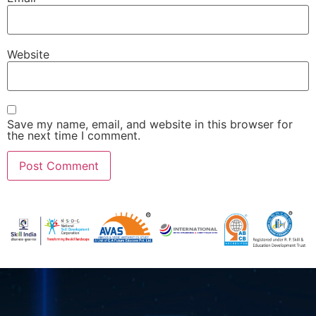
Website
Save my name, email, and website in this browser for
the next time I comment.