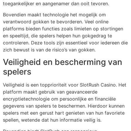
toegankelijker en aangenamer dan ooit tevoren.
Bovendien maakt technologie het mogelijk om
verantwoord gokken te bevorderen. Veel online
platforms bieden functies zoals limieten op stortingen
en speeltijd, die spelers helpen hun gokgedrag te
controleren. Deze tools zijn essentieel voor iedereen die
zich bewust is van de risico’s van gokken.
Veiligheid en bescherming van
spelers
Veiligheid is een topprioriteit voor SlotRush Casino. Het
platform maakt gebruik van geavanceerde
encryptietechnologie om persoonlijke en financiële
gegevens van spelers te beschermen. Hierdoor kunnen
spelers met een gerust hart genieten van hun favoriete
spellen, wetende dat hun informatie veilig is.