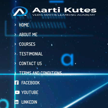
HOME
ABOUT ME
COURSES
TESTIMONIAL
CONTACT US
TERMS AND CONDITIONS
FACEBOOK
YOUTUBE
LINKEDIN