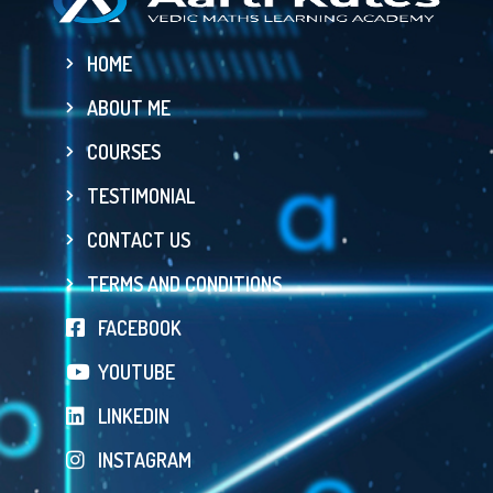
HOME
ABOUT ME
COURSES
TESTIMONIAL
CONTACT US
TERMS AND CONDITIONS
FACEBOOK
YOUTUBE
LINKEDIN
INSTAGRAM