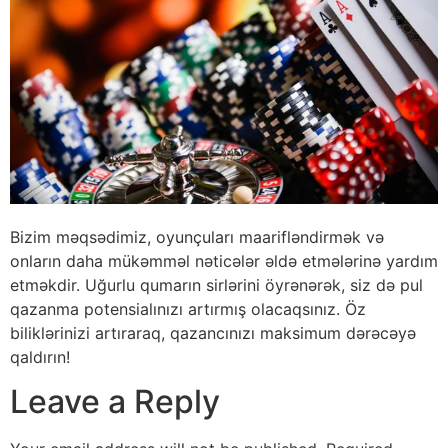
Bizim məqsədimiz, oyunçuları maarifləndirmək və
onların daha mükəmməl nəticələr əldə etmələrinə yardım
etməkdir. Uğurlu qumarın sirlərini öyrənərək, siz də pul
qazanma potensialınızı artırmış olacaqsınız. Öz
biliklərinizi artıraraq, qazancınızı maksimum dərəcəyə
qaldırın!
Leave a Reply