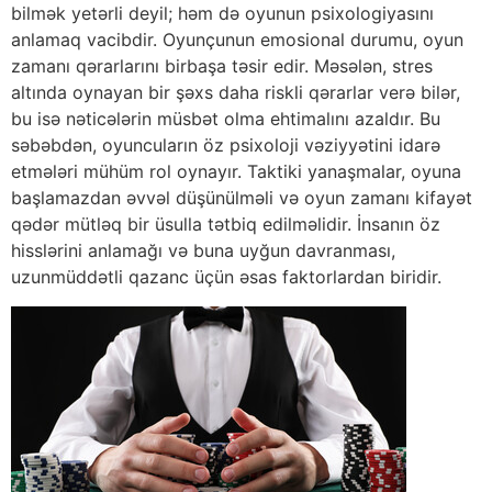
bilmək yetərli deyil; həm də oyunun psixologiyasını
anlamaq vacibdir. Oyunçunun emosional durumu, oyun
zamanı qərarlarını birbaşa təsir edir. Məsələn, stres
altında oynayan bir şəxs daha riskli qərarlar verə bilər,
bu isə nəticələrin müsbət olma ehtimalını azaldır. Bu
səbəbdən, oyuncuların öz psixoloji vəziyyətini idarə
etmələri mühüm rol oynayır. Taktiki yanaşmalar, oyuna
başlamazdan əvvəl düşünülməli və oyun zamanı kifayət
qədər mütləq bir üsulla tətbiq edilməlidir. İnsanın öz
hisslərini anlamağı və buna uyğun davranması,
uzunmüddətli qazanc üçün əsas faktorlardan biridir.