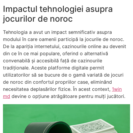
Impactul tehnologiei asupra
jocurilor de noroc
Tehnologia a avut un impact semnificativ asupra
modului în care oamenii participă la jocurile de noroc.
De la apariția internetului, cazinourile online au devenit
din ce în ce mai populare, oferind o alternativă
convenabilă și accesibilă față de cazinourile
tradiționale. Aceste platforme digitale permit
utilizatorilor să se bucure de o gamă variată de jocuri
de noroc din confortul propriilor case, eliminând
necesitatea deplasărilor fizice. În acest context,
1win
md
devine o opțiune atrăgătoare pentru mulți jucători.