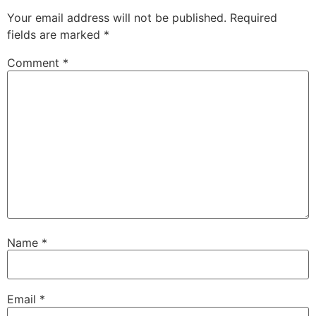
Your email address will not be published.
Required
fields are marked
*
Comment
*
Name
*
Email
*