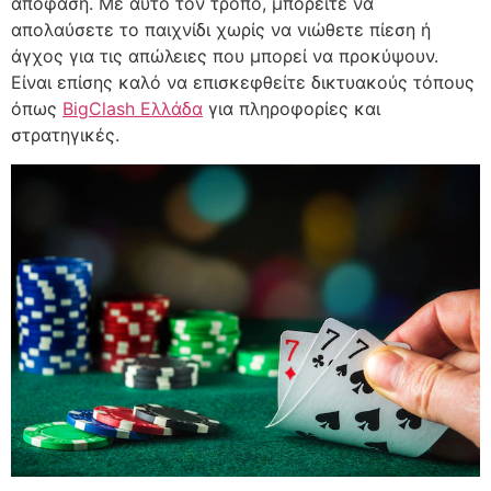
απόφαση. Με αυτό τον τρόπο, μπορείτε να
απολαύσετε το παιχνίδι χωρίς να νιώθετε πίεση ή
άγχος για τις απώλειες που μπορεί να προκύψουν.
Είναι επίσης καλό να επισκεφθείτε δικτυακούς τόπους
όπως
BigClash Ελλάδα
για πληροφορίες και
στρατηγικές.