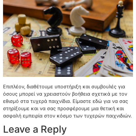
Επιπλέον, διαθέτουμε υποστήριξη και συμβουλές για
όσους μπορεί να χρειαστούν βοήθεια σχετικά με τον
εθισμό στα τυχερά παιχνίδια. Είμαστε εδώ για να σας
στηρίξουμε και να σας προσφέρουμε μια θετική και
ασφαλή εμπειρία στον κόσμο των τυχερών παιχνιδιών.
Leave a Reply