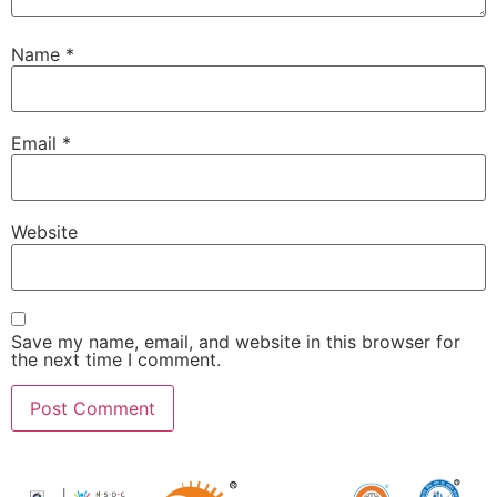
Name
*
Email
*
Website
Save my name, email, and website in this browser for
the next time I comment.