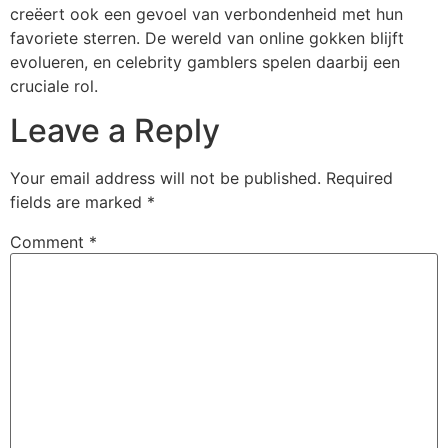
creëert ook een gevoel van verbondenheid met hun
favoriete sterren. De wereld van online gokken blijft
evolueren, en celebrity gamblers spelen daarbij een
cruciale rol.
Leave a Reply
Your email address will not be published.
Required
fields are marked
*
Comment
*