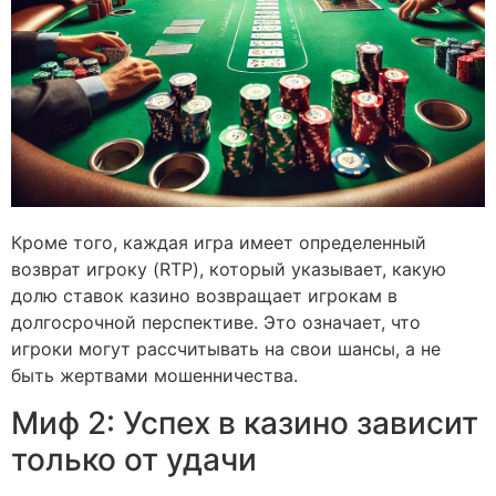
Кроме того, каждая игра имеет определенный
возврат игроку (RTP), который указывает, какую
долю ставок казино возвращает игрокам в
долгосрочной перспективе. Это означает, что
игроки могут рассчитывать на свои шансы, а не
быть жертвами мошенничества.
Миф 2: Успех в казино зависит
только от удачи