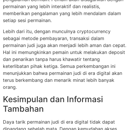
permainan yang lebih interaktif dan realistis,
memberikan pengalaman yang lebih mendalam dalam
setiap sesi permainan.
Lebih dari itu, dengan munculnya cryptocurrency
sebagai metode pembayaran, transaksi dalam
permainan judi juga akan menjadi lebih aman dan cepat.
Hal ini memungkinkan pemain untuk melakukan deposit
dan penarikan tanpa harus khawatir tentang
keterlibatan pihak ketiga. Semua perkembangan ini
menunjukkan bahwa permainan judi di era digital akan
terus berkembang dan menarik minat lebih banyak
orang.
Kesimpulan dan Informasi
Tambahan
Daya tarik permainan judi di era digital tidak dapat
dipandang sebelah mata. Dengan kemudahan akses,