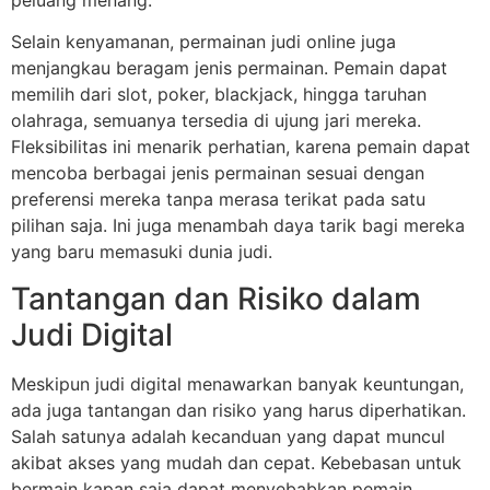
peluang menang.
Selain kenyamanan, permainan judi online juga
menjangkau beragam jenis permainan. Pemain dapat
memilih dari slot, poker, blackjack, hingga taruhan
olahraga, semuanya tersedia di ujung jari mereka.
Fleksibilitas ini menarik perhatian, karena pemain dapat
mencoba berbagai jenis permainan sesuai dengan
preferensi mereka tanpa merasa terikat pada satu
pilihan saja. Ini juga menambah daya tarik bagi mereka
yang baru memasuki dunia judi.
Tantangan dan Risiko dalam
Judi Digital
Meskipun judi digital menawarkan banyak keuntungan,
ada juga tantangan dan risiko yang harus diperhatikan.
Salah satunya adalah kecanduan yang dapat muncul
akibat akses yang mudah dan cepat. Kebebasan untuk
bermain kapan saja dapat menyebabkan pemain