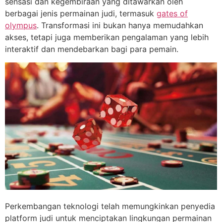
sensasi dan kegembiraan yang ditawarkan oleh
berbagai jenis permainan judi, termasuk
gates of
olympus
. Transformasi ini bukan hanya memudahkan
akses, tetapi juga memberikan pengalaman yang lebih
interaktif dan mendebarkan bagi para pemain.
Perkembangan teknologi telah memungkinkan penyedia
platform judi untuk menciptakan lingkungan permainan