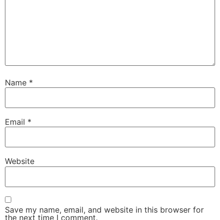
Name
*
Email
*
Website
Save my name, email, and website in this browser for
the next time I comment.