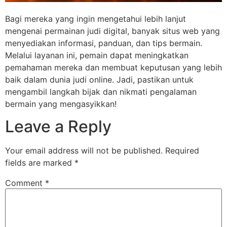
Bagi mereka yang ingin mengetahui lebih lanjut
mengenai permainan judi digital, banyak situs web yang
menyediakan informasi, panduan, dan tips bermain.
Melalui layanan ini, pemain dapat meningkatkan
pemahaman mereka dan membuat keputusan yang lebih
baik dalam dunia judi online. Jadi, pastikan untuk
mengambil langkah bijak dan nikmati pengalaman
bermain yang mengasyikkan!
Leave a Reply
Your email address will not be published.
Required
fields are marked
*
Comment
*