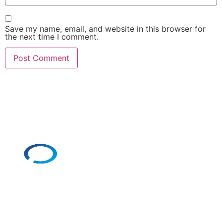
Save my name, email, and website in this browser for
the next time I comment.
HOME
ABOUT ME
COURSES