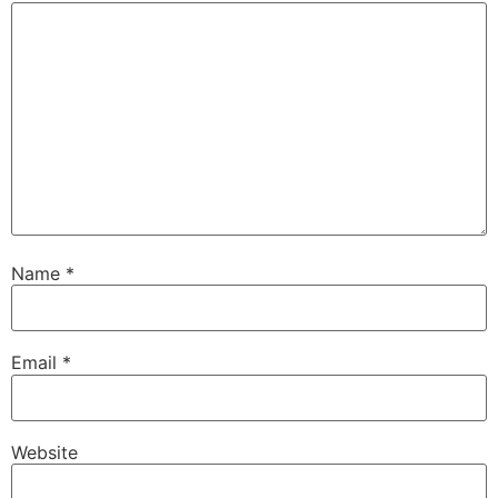
Name
*
Email
*
Website