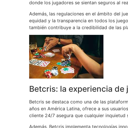
donde los jugadores se sientan seguros al rea
Además, las regulaciones en el ámbito del ju
equidad y la transparencia en todos los jueg
también contribuye a la credibilidad de las p
Betcris: la experiencia de 
Betcris se destaca como una de las plataform
años en América Latina, ofrece a sus usuario
cliente 24/7 asegura que cualquier inquietud 
Además, Betcris implementa tecnologías inno