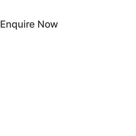
Enquire Now