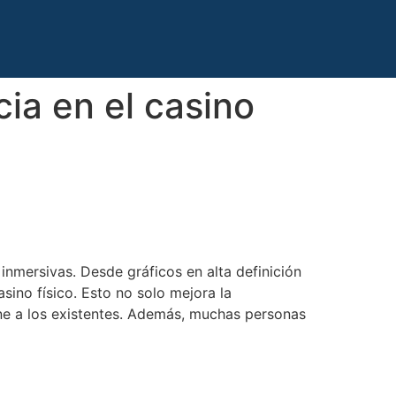
ia en el casino
inmersivas. Desde gráficos en alta definición
sino físico. Esto no solo mejora la
ene a los existentes. Además, muchas personas