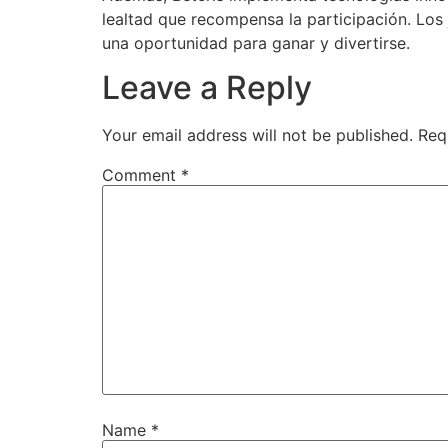
lealtad que recompensa la participación. Lo
una oportunidad para ganar y divertirse.
Leave a Reply
Your email address will not be published.
Req
Comment
*
Name
*