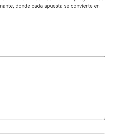
onante, donde cada apuesta se convierte en