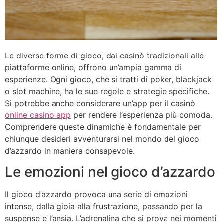
Le diverse forme di gioco, dai casinò tradizionali alle
piattaforme online, offrono un’ampia gamma di
esperienze. Ogni gioco, che si tratti di poker, blackjack
o slot machine, ha le sue regole e strategie specifiche.
Si potrebbe anche considerare un’app per il casinò
online casino app
per rendere l’esperienza più comoda.
Comprendere queste dinamiche è fondamentale per
chiunque desideri avventurarsi nel mondo del gioco
d’azzardo in maniera consapevole.
Le emozioni nel gioco d’azzardo
Il gioco d’azzardo provoca una serie di emozioni
intense, dalla gioia alla frustrazione, passando per la
suspense e l’ansia. L’adrenalina che si prova nei momenti