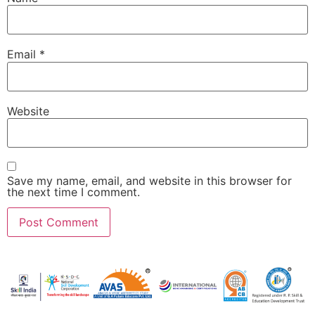
Email
*
Website
Save my name, email, and website in this browser for
the next time I comment.