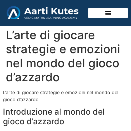
L’arte di giocare
strategie e emozioni
nel mondo del gioco
d’azzardo
L’arte di giocare strategie e emozioni nel mondo del
gioco d’azzardo
Introduzione al mondo del
gioco d’azzardo