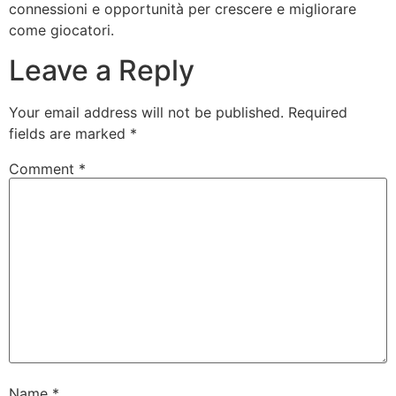
connessioni e opportunità per crescere e migliorare
come giocatori.
Leave a Reply
Your email address will not be published.
Required
fields are marked
*
Comment
*
Name
*