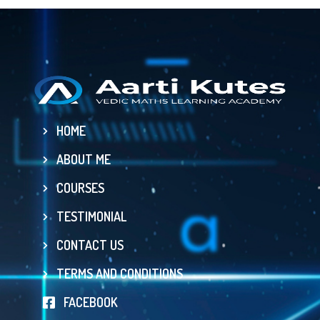
HOME
ABOUT ME
COURSES
TESTIMONIAL
CONTACT US
TERMS AND CONDITIONS
FACEBOOK