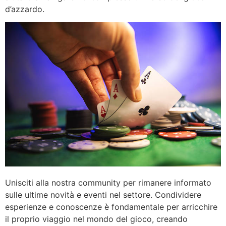
d’azzardo.
Unisciti alla nostra community per rimanere informato
sulle ultime novità e eventi nel settore. Condividere
esperienze e conoscenze è fondamentale per arricchire
il proprio viaggio nel mondo del gioco, creando