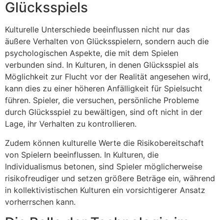
Glücksspiels
Kulturelle Unterschiede beeinflussen nicht nur das
äußere Verhalten von Glücksspielern, sondern auch die
psychologischen Aspekte, die mit dem Spielen
verbunden sind. In Kulturen, in denen Glücksspiel als
Möglichkeit zur Flucht vor der Realität angesehen wird,
kann dies zu einer höheren Anfälligkeit für Spielsucht
führen. Spieler, die versuchen, persönliche Probleme
durch Glücksspiel zu bewältigen, sind oft nicht in der
Lage, ihr Verhalten zu kontrollieren.
Zudem können kulturelle Werte die Risikobereitschaft
von Spielern beeinflussen. In Kulturen, die
Individualismus betonen, sind Spieler möglicherweise
risikofreudiger und setzen größere Beträge ein, während
in kollektivistischen Kulturen ein vorsichtigerer Ansatz
vorherrschen kann.