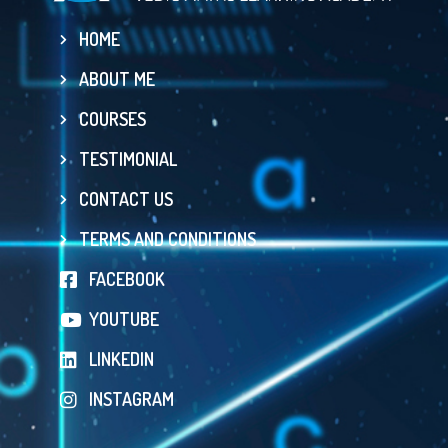
HOME
ABOUT ME
COURSES
TESTIMONIAL
CONTACT US
TERMS AND CONDITIONS
FACEBOOK
YOUTUBE
LINKEDIN
INSTAGRAM