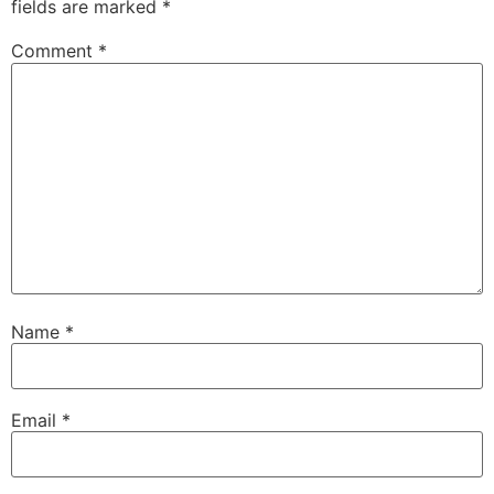
fields are marked
*
Comment
*
Name
*
Email
*