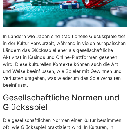
In Ländern wie Japan sind traditionelle Glücksspiele tief
in der Kultur verwurzelt, während in vielen europäischen
Ländern das Glücksspiel eher als gesellschaftliche
Aktivität in Kasinos und Online-Plattformen gesehen
wird. Diese kulturellen Kontexte können auch die Art
und Weise beeinflussen, wie Spieler mit Gewinnen und
Verlusten umgehen, was wiederum das Spielverhalten
beeinflusst.
Gesellschaftliche Normen und
Glücksspiel
Die gesellschaftlichen Normen einer Kultur bestimmen
oft, wie Glücksspiel praktiziert wird. In Kulturen, in