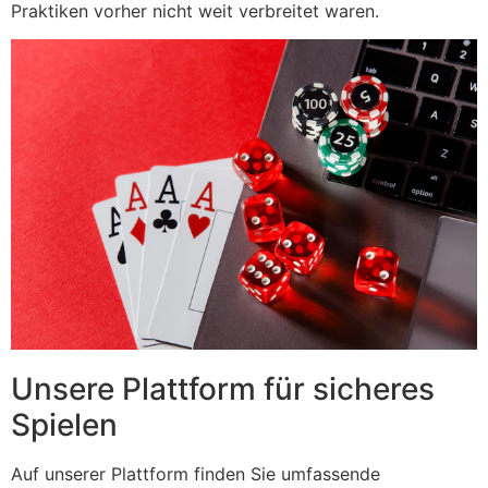
Praktiken vorher nicht weit verbreitet waren.
Unsere Plattform für sicheres
Spielen
Auf unserer Plattform finden Sie umfassende