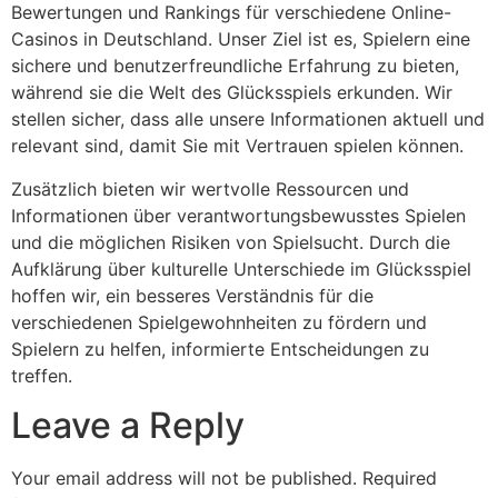
Bewertungen und Rankings für verschiedene Online-
Casinos in Deutschland. Unser Ziel ist es, Spielern eine
sichere und benutzerfreundliche Erfahrung zu bieten,
während sie die Welt des Glücksspiels erkunden. Wir
stellen sicher, dass alle unsere Informationen aktuell und
relevant sind, damit Sie mit Vertrauen spielen können.
Zusätzlich bieten wir wertvolle Ressourcen und
Informationen über verantwortungsbewusstes Spielen
und die möglichen Risiken von Spielsucht. Durch die
Aufklärung über kulturelle Unterschiede im Glücksspiel
hoffen wir, ein besseres Verständnis für die
verschiedenen Spielgewohnheiten zu fördern und
Spielern zu helfen, informierte Entscheidungen zu
treffen.
Leave a Reply
Your email address will not be published.
Required