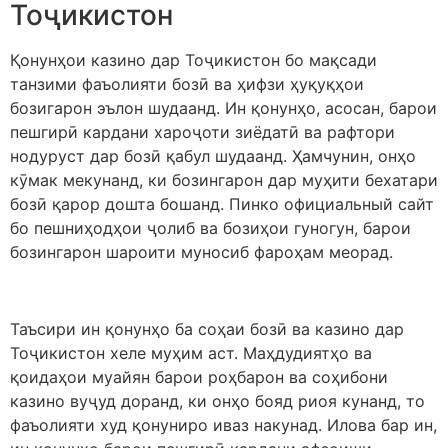
Тоҷикистон
Қонунҳои казино дар Тоҷикистон бо мақсади
танзими фаъолияти бозӣ ва ҳифзи ҳуқуқҳои
бозигарон эълон шудаанд. Ин қонунҳо, асосан, барои
пешгирӣ кардани хароҷоти зиёдатӣ ва рафтори
нодуруст дар бозӣ қабул шудаанд. Ҳамчунин, онҳо
кӯмак мекунанд, ки бозингарон дар муҳити бехатари
бозӣ қарор дошта бошанд. Пинко официальный сайт
бо пешниҳодҳои ҷолиб ва бозиҳои гуногун, барои
бозингарон шароити муносиб фароҳам меорад.
Таъсири ин қонунҳо ба соҳаи бозӣ ва казино дар
Тоҷикистон хеле муҳим аст. Маҳдудиятҳо ва
қоидаҳои муайян барои роҳбарон ва соҳибони
казино вуҷуд доранд, ки онҳо бояд риоя кунанд, то
фаъолияти худ қонуниро иваз накунад. Илова бар ин,