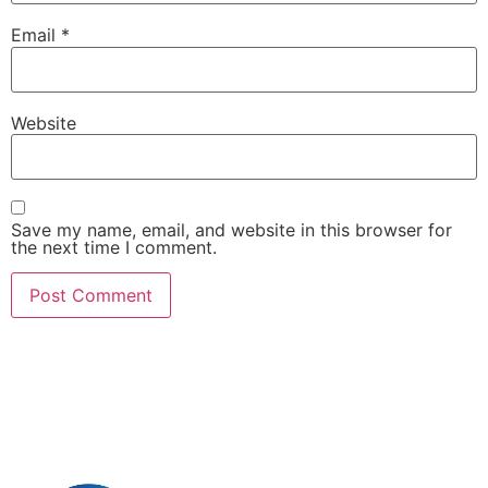
Email
*
Website
Save my name, email, and website in this browser for
the next time I comment.