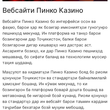
Вебсайти Пинко Казино
Вебсайти Пинко Казино бо интерфейси осон ва
фаҳмо, барои ҳар як бозигар имкониятҳои гуногунро
пешниҳод мекунад. Ин платформа на танҳо барои
бозингарони дар Тоҷикистон, балки барои
бозигарони дигар кишварҳо низ дастрас аст.
Аксарияти бозиҳо, ки дар Пинко Казино пешниҳод
мешаванд, бо сифати баланд ва технологияи муосир
таҳия шудаанд.
Маҳсулот ва хидматҳои Пинко Казино бояд бо риояи
қонунҳои Тоҷикистон ва стандартҳои байналмилалӣ
ҳамоҳанг бошанд. Ин кӯмак мекунад, то ки
бозингарон ба платформа боварӣ дошта бошанд ва
метавонанд бе нигаронӣ бозӣ кунанд. Риояи қонунҳо
ва стандартҳо дар ин вебсайт барои таъмин кардани
таҷрибаи бехатари бозӣ муҳим мебошад.