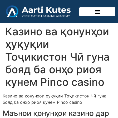
Vedic Mathematics
Казино ва қонунҳои
ҳуқуқии
Тоҷикистон Чӣ гуна
бояд ба онҳо риоя
кунем Pinco casino
Казино ва қонунҳои ҳуқуқии Тоҷикистон Чӣ гуна
бояд ба онҳо риоя кунем Pinco casino
Маънои қонунҳои казино дар