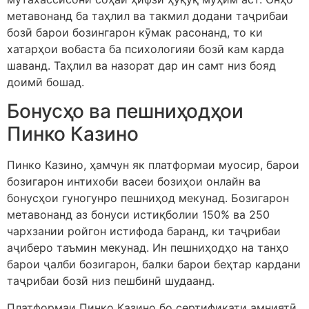
метавонанд ба таҳлил ва такмил додани таҷрибаи
бозӣ барои бозингарон кӯмак расонанд, то ки
хатарҳои вобаста ба психологияи бозӣ кам карда
шаванд. Таҳлил ва назорат дар ин самт низ бояд
доимӣ бошад.
Бонусҳо ва пешниҳодҳои
Пинко Казино
Пинко Казино, ҳамчун як платформаи муосир, барои
бозигарон интихоби васеи бозиҳои онлайн ва
бонусҳои гуногунро пешниҳод мекунад. Бозигарон
метавонанд аз бонуси истиқболии 150% ва 250
чархзании ройгон истифода баранд, ки таҷрибаи
аҷиберо таъмин мекунад. Ин пешниҳодҳо на танҳо
барои ҷалби бозигарон, балки барои беҳтар кардани
таҷрибаи бозӣ низ пешбинӣ шудаанд.
Платформаи Пинко Казино бо сертификати амниятӣ