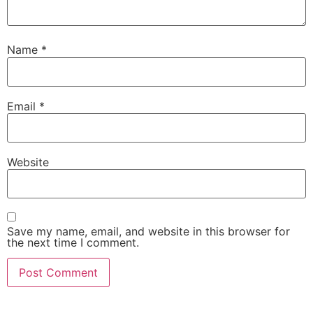
Name
*
Email
*
Website
Save my name, email, and website in this browser for
the next time I comment.