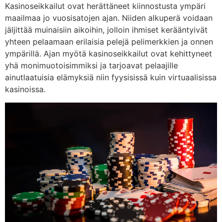
Kasinoseikkailut ovat herättäneet kiinnostusta ympäri
maailmaa jo vuosisatojen ajan. Niiden alkuperä voidaan
jäljittää muinaisiin aikoihin, jolloin ihmiset kerääntyivät
yhteen pelaamaan erilaisia pelejä pelimerkkien ja onnen
ympärillä. Ajan myötä kasinoseikkailut ovat kehittyneet
yhä monimuotoisimmiksi ja tarjoavat pelaajille
ainutlaatuisia elämyksiä niin fyysisissä kuin virtuaalisissa
kasinoissa.