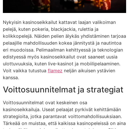
Nykyisin kasinoseikkailut kattavat laajan valikoiman
pelejä, kuten pokeria, blackjackia, rulettia ja
kolikkopelejä. Näiden pelien älykäs yhdistäminen tarjoaa
pelaajille mahdollisuuden kokea jännitystä ja nautintoa
eri muodoissa. Pelimaailman kehittyessä ja teknologian
edistyessä myös kasinoseikkailut ovat saaneet uusia
ulottuvuuksia, kuten live-kasinot ja mobiilipelaaminen.
Voit vaikka tutustua
flamez
neljän aikuisen ystävien
kanssa.
Voittosuunnitelmat ja strategiat
Voittosuunnitelmat ovat keskeinen osa
kasinoseikkailuja. Useat pelaajat pyrkivät kehittämään
strategioita, jotka parantavat voittomahdollisuuksiaan.
Tärkeää on muistaa, että kaikissa kasinopeleissä on aina