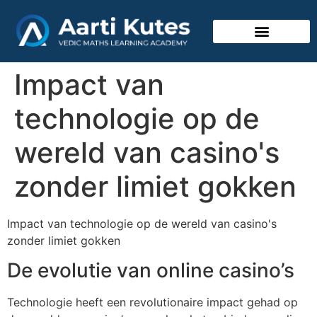
Impact van
technologie op de
wereld van casino's
zonder limiet gokken
Impact van technologie op de wereld van casino's
zonder limiet gokken
De evolutie van online casino’s
Technologie heeft een revolutionaire impact gehad op