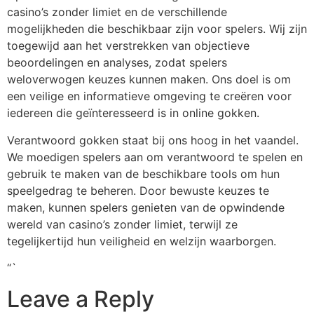
casino’s zonder limiet en de verschillende
mogelijkheden die beschikbaar zijn voor spelers. Wij zijn
toegewijd aan het verstrekken van objectieve
beoordelingen en analyses, zodat spelers
weloverwogen keuzes kunnen maken. Ons doel is om
een veilige en informatieve omgeving te creëren voor
iedereen die geïnteresseerd is in online gokken.
Verantwoord gokken staat bij ons hoog in het vaandel.
We moedigen spelers aan om verantwoord te spelen en
gebruik te maken van de beschikbare tools om hun
speelgedrag te beheren. Door bewuste keuzes te
maken, kunnen spelers genieten van de opwindende
wereld van casino’s zonder limiet, terwijl ze
tegelijkertijd hun veiligheid en welzijn waarborgen.
“`
Leave a Reply