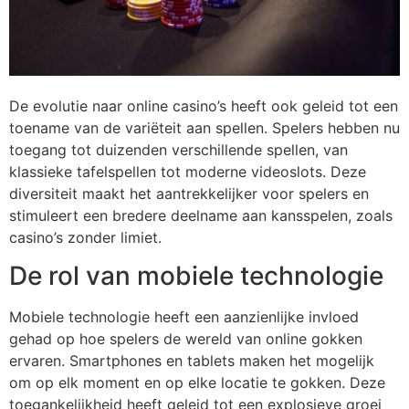
De evolutie naar online casino’s heeft ook geleid tot een
toename van de variëteit aan spellen. Spelers hebben nu
toegang tot duizenden verschillende spellen, van
klassieke tafelspellen tot moderne videoslots. Deze
diversiteit maakt het aantrekkelijker voor spelers en
stimuleert een bredere deelname aan kansspelen, zoals
casino’s zonder limiet.
De rol van mobiele technologie
Mobiele technologie heeft een aanzienlijke invloed
gehad op hoe spelers de wereld van online gokken
ervaren. Smartphones en tablets maken het mogelijk
om op elk moment en op elke locatie te gokken. Deze
toegankelijkheid heeft geleid tot een explosieve groei