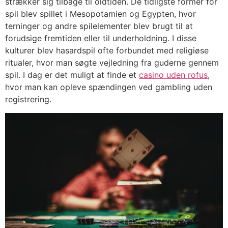
strækker sig tilbage til oldtiden. De tidligste former for
spil blev spillet i Mesopotamien og Egypten, hvor
terninger og andre spilelementer blev brugt til at
forudsige fremtiden eller til underholdning. I disse
kulturer blev hasardspil ofte forbundet med religiøse
ritualer, hvor man søgte vejledning fra guderne gennem
spil. I dag er det muligt at finde et
casino uden rofus
,
hvor man kan opleve spændingen ved gambling uden
registrering.