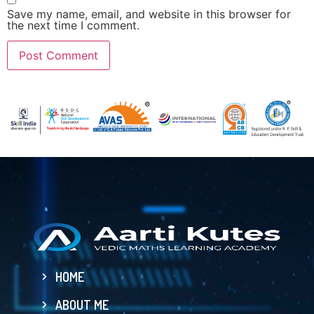
Save my name, email, and website in this browser for
the next time I comment.
HOME
ABOUT ME