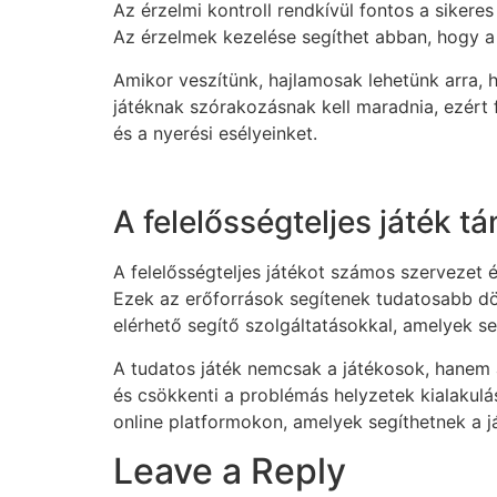
Az érzelmi kontroll rendkívül fontos a siker
Az érzelmek kezelése segíthet abban, hogy a
Amikor veszítünk, hajlamosak lehetünk arra,
játéknak szórakozásnak kell maradnia, ezért f
és a nyerési esélyeinket.
A felelősségteljes játék 
A felelősségteljes játékot számos szervezet
Ezek az erőforrások segítenek tudatosabb dö
elérhető segítő szolgáltatásokkal, amelyek 
A tudatos játék nemcsak a játékosok, hanem a
és csökkenti a problémás helyzetek kialakulá
online platformokon, amelyek segíthetnek a
Leave a Reply