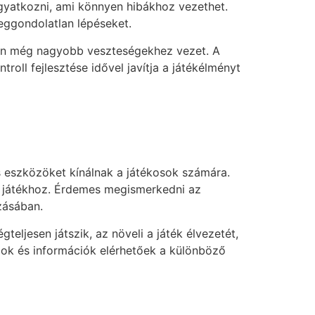
agyatkozni, ami könnyen hibákhoz vezethet.
eggondolatlan lépéseket.
kran még nagyobb veszteségekhez vezet. A
roll fejlesztése idővel javítja a játékélményt
s eszközöket kínálnak a játékosok számára.
es játékhoz. Érdemes megismerkedni az
zásában.
ljesen játszik, az növeli a játék élvezetét,
mok és információk elérhetőek a különböző