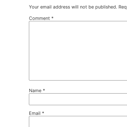
Your email address will not be published.
Req
Comment
*
Name
*
Email
*