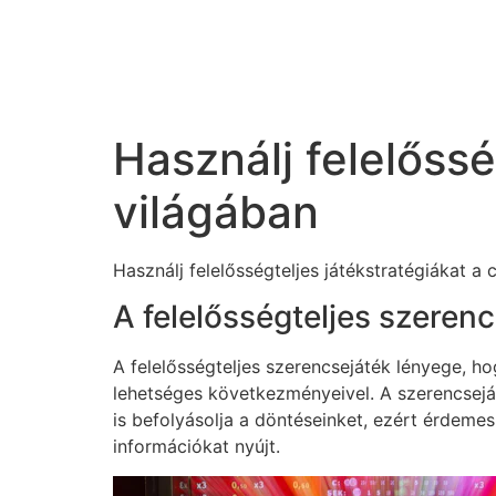
Használj felelőssé
világában
Használj felelősségteljes játékstratégiákat a 
A felelősségteljes szerenc
A felelősségteljes szerencsejáték lényege, ho
lehetséges következményeivel. A szerencsejá
is befolyásolja a döntéseinket, ezért érdemes
információkat nyújt.