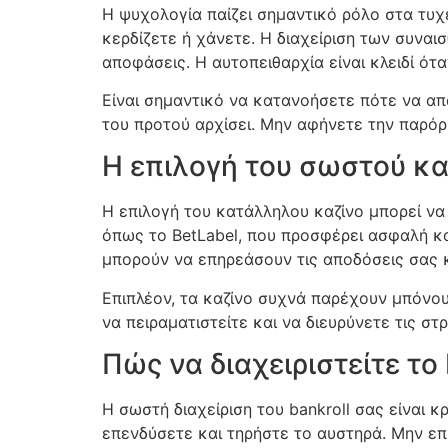
Η ψυχολογία παίζει σημαντικό ρόλο στα τυχε
κερδίζετε ή χάνετε. Η διαχείριση των συνα
αποφάσεις. Η αυτοπειθαρχία είναι κλειδί ότ
Είναι σημαντικό να κατανοήσετε πότε να απο
του προτού αρχίσει. Μην αφήνετε την παρόρ
Η επιλογή του σωστού κα
Η επιλογή του κατάλληλου καζίνο μπορεί να 
όπως το BetLabel, που προσφέρει ασφαλή και
μπορούν να επηρεάσουν τις αποδόσεις σας κα
Επιπλέον, τα καζίνο συχνά παρέχουν μπόνο
να πειραματιστείτε και να διευρύνετε τις στ
Πώς να διαχειριστείτε το 
Η σωστή διαχείριση του bankroll σας είναι κ
επενδύσετε και τηρήστε το αυστηρά. Μην ε