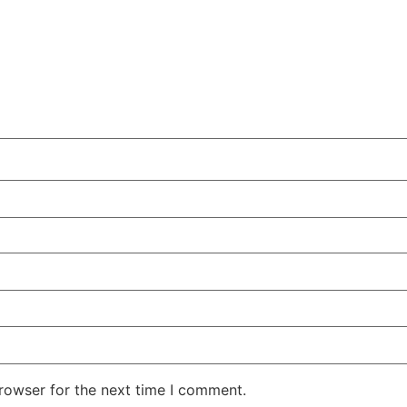
rowser for the next time I comment.