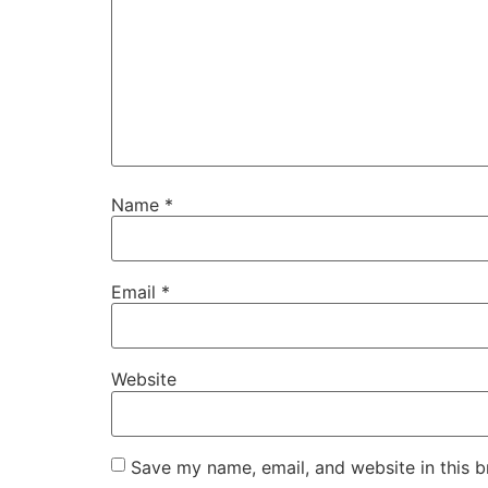
Name
*
Email
*
Website
Save my name, email, and website in this b