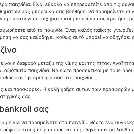
ρά παιχνίδια. Είναι εύκολο να επηρεαστείτε από τις συνα
ισθημάτων σας μπορεί να σας βοηθήσει να παραμείνετε συ
αν πρόκειται για στοιχήματα και μπορεί να σας κρατήσει 
χωρήσετε από το παιχνίδι. Ένας καλός παίκτης γνωρίζει τ
μηση να σας καθοδηγεί, καθώς αυτό μπορεί να οδηγήσει 
ζίνο
είναι η διαφορά μεταξύ της νίκης και της ήττας. Αναζητή
 αξιόπιστα παιχνίδια. Να είστε προσεκτικοί με τους όρου
θώς και την εμπειρία σας στο παιχνίδι.
υς και προσφορές. Η καλή χρήση αυτών των προσφορών μ
ρατηγικές σας.
bankroll σας
ρίσιμη για να παραμείνετε στο παιχνίδι. Θέστε ένα συγκεκ
πιτρέψετε στους πειρασμούς να σας οδηγήσουν σε λανθασ