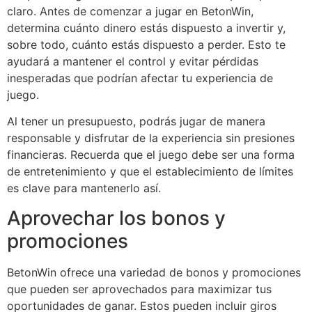
claro. Antes de comenzar a jugar en BetonWin,
determina cuánto dinero estás dispuesto a invertir y,
sobre todo, cuánto estás dispuesto a perder. Esto te
ayudará a mantener el control y evitar pérdidas
inesperadas que podrían afectar tu experiencia de
juego.
Al tener un presupuesto, podrás jugar de manera
responsable y disfrutar de la experiencia sin presiones
financieras. Recuerda que el juego debe ser una forma
de entretenimiento y que el establecimiento de límites
es clave para mantenerlo así.
Aprovechar los bonos y
promociones
BetonWin ofrece una variedad de bonos y promociones
que pueden ser aprovechados para maximizar tus
oportunidades de ganar. Estos pueden incluir giros