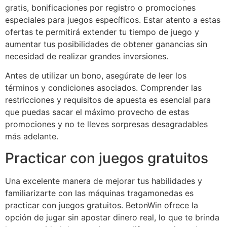
gratis, bonificaciones por registro o promociones
especiales para juegos específicos. Estar atento a estas
ofertas te permitirá extender tu tiempo de juego y
aumentar tus posibilidades de obtener ganancias sin
necesidad de realizar grandes inversiones.
Antes de utilizar un bono, asegúrate de leer los
términos y condiciones asociados. Comprender las
restricciones y requisitos de apuesta es esencial para
que puedas sacar el máximo provecho de estas
promociones y no te lleves sorpresas desagradables
más adelante.
Practicar con juegos gratuitos
Una excelente manera de mejorar tus habilidades y
familiarizarte con las máquinas tragamonedas es
practicar con juegos gratuitos. BetonWin ofrece la
opción de jugar sin apostar dinero real, lo que te brinda