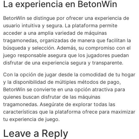
La experiencia en BetonWin
BetonWin se distingue por ofrecer una experiencia de
usuario intuitiva y segura. La plataforma permite
acceder a una amplia variedad de máquinas
tragamonedas, organizadas de manera que facilitan la
búsqueda y selección. Además, su compromiso con el
juego responsable asegura que los jugadores puedan
disfrutar de una experiencia segura y transparente.
Con la opción de jugar desde la comodidad de tu hogar
y la disponibilidad de múltiples métodos de pago,
BetonWin se convierte en una opción atractiva para
quienes buscan disfrutar de las máquinas
tragamonedas. Asegúrate de explorar todas las
características que la plataforma ofrece para maximizar
tu experiencia de juego.
Leave a Reply