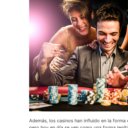
Además, los casinos han influido en la forma 
pero hoy en día se ven como una forma legíti