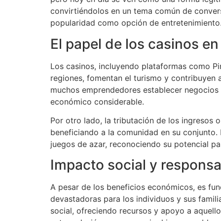
convirtiéndolos en un tema común de conversa
popularidad como opción de entretenimiento
El papel de los casinos en
Los casinos, incluyendo plataformas como Pin
regiones, fomentan el turismo y contribuyen 
muchos emprendedores establecer negocios re
económico considerable.
Por otro lado, la tributación de los ingresos 
beneficiando a la comunidad en su conjunto. E
juegos de azar, reconociendo su potencial pa
Impacto social y responsa
A pesar de los beneficios económicos, es fun
devastadoras para los individuos y sus famil
social, ofreciendo recursos y apoyo a aquell