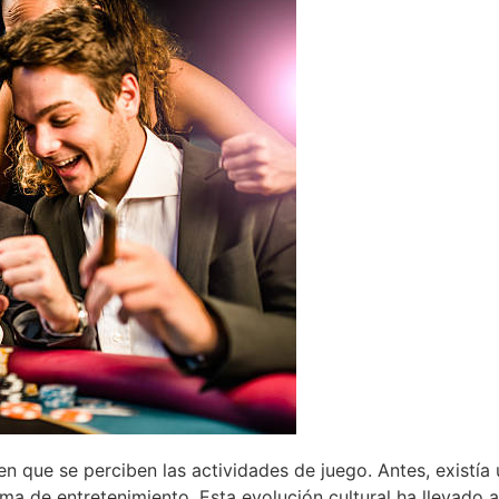
en que se perciben las actividades de juego. Antes, existía
ma de entretenimiento. Esta evolución cultural ha llevado 