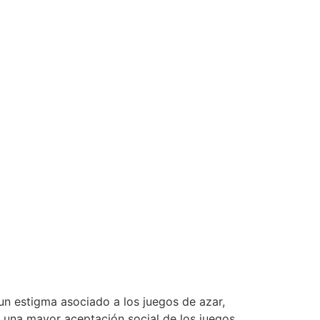
 un estigma asociado a los juegos de azar,
a una mayor aceptación social de los juegos,