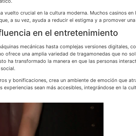
ático.
a vuelto crucial en la cultura moderna. Muchos casinos en 
que, a su vez, ayuda a reducir el estigma y a promover una
luencia en el entretenimiento
uinas mecánicas hasta complejas versiones digitales, co
no ofrece una amplia variedad de tragamonedas que no sol
Esto ha transformado la manera en que las personas interac
social.
ros y bonificaciones, crea un ambiente de emoción que at
tas experiencias sean más accesibles, integrándose en la cu