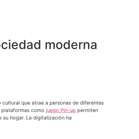
 sociedad moderna
cultural que atrae a personas de diferentes
nde plataformas como
juego Pin-up
permiten
su hogar. La digitalización ha