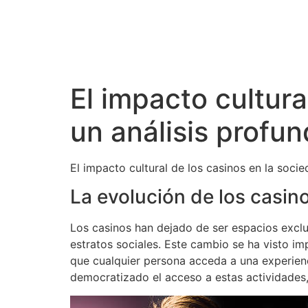
El impacto cultur
un análisis profu
El impacto cultural de los casinos en la soci
La evolución de los casin
Los casinos han dejado de ser espacios exclu
estratos sociales. Este cambio se ha visto i
que cualquier persona acceda a una experien
democratizado el acceso a estas actividades,