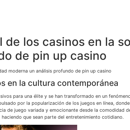
al de los casinos en la
ndo de pin up casino
edad moderna un análisis profundo de pin up casino
os en la cultura contemporánea
sivos para una élite y se han transformado en un fenómeno 
mpulsado por la popularización de los juegos en línea, do
cia de juego variada y emocionante desde la comodidad de 
 haciendo que sean parte del entretenimiento cotidiano.