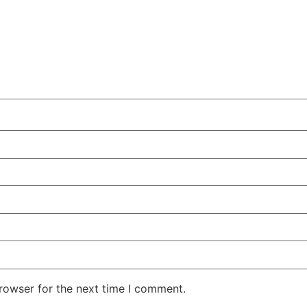
rowser for the next time I comment.