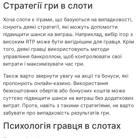
Стратегії гри в слоти
Хоча слоти є іграми, що базуються на випадковості,
існують деякі стратегії, які можуть допомогти
підвищити шанси на виграш. Наприклад, вибір ігор з
високим RTP може бути вигіднішим для гравця. Крім
того, деякі гравці використовують методи
управління банкроллом, щоб контролювати свої
витрати і максимізувати час гри.
Також варто звернути увагу на акції та бонуси, які
пропонують онлайн-казино. Використання
безкоштовних обертів або бонусних коштів може
суттєво підвищити шанси на виграш без додаткових
витрат. Проте, навіть з такими стратегіями, не варто
забувати про випадковість результатів гри.
Психологія гравця в слотах