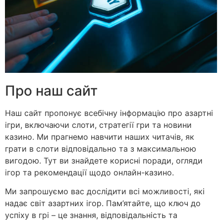
Про наш сайт
Наш сайт пропонує всебічну інформацію про азартні
ігри, включаючи слоти, стратегії гри та новини
казино. Ми прагнемо навчити наших читачів, як
грати в слоти відповідально та з максимальною
вигодою. Тут ви знайдете корисні поради, огляди
ігор та рекомендації щодо онлайн-казино.
Ми запрошуємо вас дослідити всі можливості, які
надає світ азартних ігор. Пам’ятайте, що ключ до
успіху в грі – це знання, відповідальність та