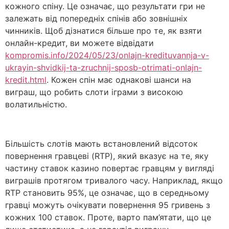
кожного спіну. Це означає, що результати гри не
залежать від попередніх спінів або зовнішніх
чинників. Щоб дізнатися більше про те, як взяти
онлайн-кредит, ви можете відвідати
kompromis.info/2024/05/23/onlajn-kredituvannja-v-
ukrayin-shvidkij-ta-zruchnij-sposb-otrimati-onlajn-
kredit.html
. Кожен спін має однакові шанси на
виграш, що робить слоти іграми з високою
волатильністю.
Більшість слотів мають встановлений відсоток
повернення гравцеві (RTP), який вказує на те, яку
частину ставок казино повертає гравцям у вигляді
виграшів протягом тривалого часу. Наприклад, якщо
RTP становить 95%, це означає, що в середньому
гравці можуть очікувати повернення 95 гривень з
кожних 100 ставок. Проте, варто пам’ятати, що це