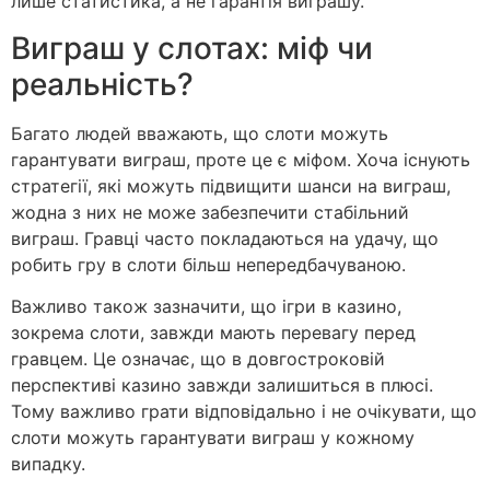
лише статистика, а не гарантія виграшу.
Виграш у слотах: міф чи
реальність?
Багато людей вважають, що слоти можуть
гарантувати виграш, проте це є міфом. Хоча існують
стратегії, які можуть підвищити шанси на виграш,
жодна з них не може забезпечити стабільний
виграш. Гравці часто покладаються на удачу, що
робить гру в слоти більш непередбачуваною.
Важливо також зазначити, що ігри в казино,
зокрема слоти, завжди мають перевагу перед
гравцем. Це означає, що в довгостроковій
перспективі казино завжди залишиться в плюсі.
Тому важливо грати відповідально і не очікувати, що
слоти можуть гарантувати виграш у кожному
випадку.