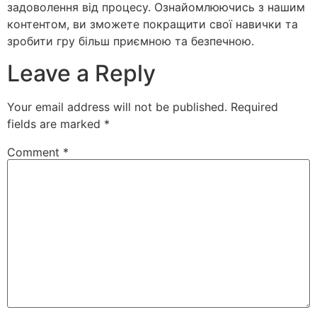
задоволення від процесу. Ознайомлюючись з нашим
контентом, ви зможете покращити свої навички та
зробити гру більш приємною та безпечною.
Leave a Reply
Your email address will not be published.
Required
fields are marked
*
Comment
*