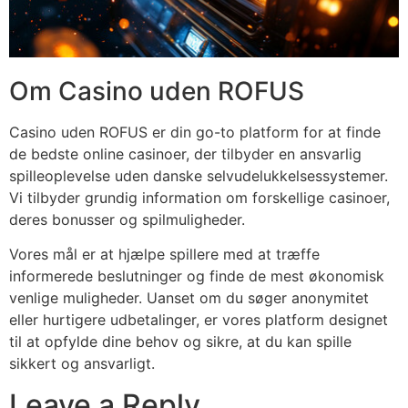
Om Casino uden ROFUS
Casino uden ROFUS er din go-to platform for at finde
de bedste online casinoer, der tilbyder en ansvarlig
spilleoplevelse uden danske selvudelukkelsessystemer.
Vi tilbyder grundig information om forskellige casinoer,
deres bonusser og spilmuligheder.
Vores mål er at hjælpe spillere med at træffe
informerede beslutninger og finde de mest økonomisk
venlige muligheder. Uanset om du søger anonymitet
eller hurtigere udbetalinger, er vores platform designet
til at opfylde dine behov og sikre, at du kan spille
sikkert og ansvarligt.
Leave a Reply