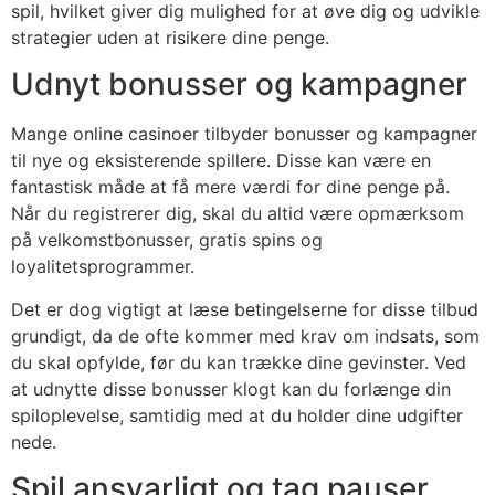
spil, hvilket giver dig mulighed for at øve dig og udvikle
strategier uden at risikere dine penge.
Udnyt bonusser og kampagner
Mange online casinoer tilbyder bonusser og kampagner
til nye og eksisterende spillere. Disse kan være en
fantastisk måde at få mere værdi for dine penge på.
Når du registrerer dig, skal du altid være opmærksom
på velkomstbonusser, gratis spins og
loyalitetsprogrammer.
Det er dog vigtigt at læse betingelserne for disse tilbud
grundigt, da de ofte kommer med krav om indsats, som
du skal opfylde, før du kan trække dine gevinster. Ved
at udnytte disse bonusser klogt kan du forlænge din
spiloplevelse, samtidig med at du holder dine udgifter
nede.
Spil ansvarligt og tag pauser