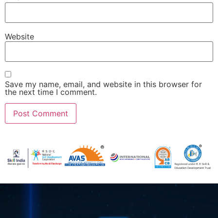
Website
Save my name, email, and website in this browser for
the next time I comment.