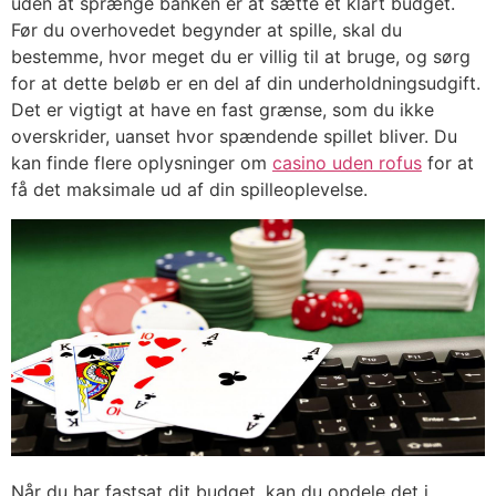
uden at sprænge banken er at sætte et klart budget.
Før du overhovedet begynder at spille, skal du
bestemme, hvor meget du er villig til at bruge, og sørg
for at dette beløb er en del af din underholdningsudgift.
Det er vigtigt at have en fast grænse, som du ikke
overskrider, uanset hvor spændende spillet bliver. Du
kan finde flere oplysninger om
casino uden rofus
for at
få det maksimale ud af din spilleoplevelse.
Når du har fastsat dit budget, kan du opdele det i