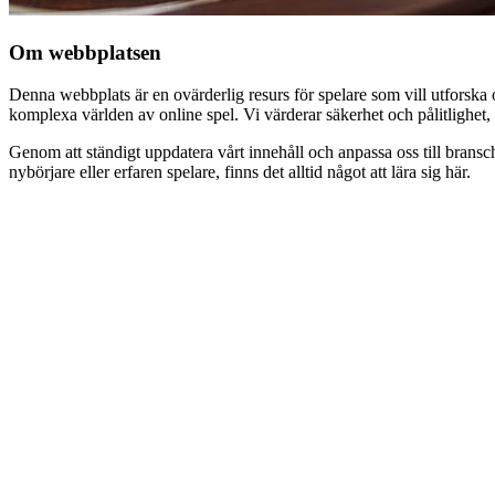
Om webbplatsen
Denna webbplats är en ovärderlig resurs för spelare som vill utforska 
komplexa världen av online spel. Vi värderar säkerhet och pålitlighet,
Genom att ständigt uppdatera vårt innehåll och anpassa oss till bransch
nybörjare eller erfaren spelare, finns det alltid något att lära sig här.