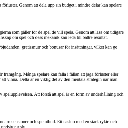
ora förluster. Genom att dela upp sin budget i mindre delar kan spelare
ierna som gäller för de spel de vill spela. Genom att läsa om tidigare
kunskap om spel och dess mekanik kan leda till bättre resultat.
judanden, gratissnurr och bonusar för insättningar, vilket kan ge
r framgång. Många spelare kan falla i fällan att jaga förluster eller
er att vinna. Detta är en viktig del av den mentala strategin när man
av spelupplevelsen. Att förstå att spel är en form av underhållning och
nvändarrecensioner och spelutbud. Ett casino med en stark rykte och
registrerar sig.