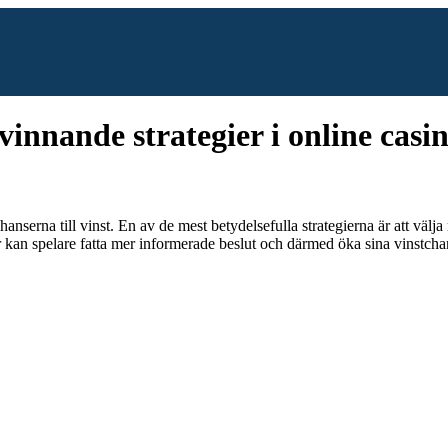
innande strategier i online casi
nserna till vinst. En av de mest betydelsefulla strategierna är att välja 
 kan spelare fatta mer informerade beslut och därmed öka sina vinstchanse