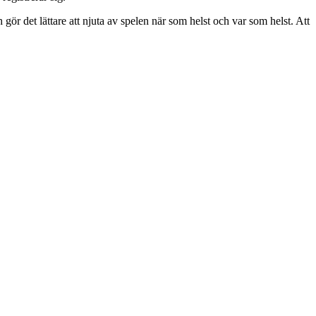
 gör det lättare att njuta av spelen när som helst och var som helst. Att