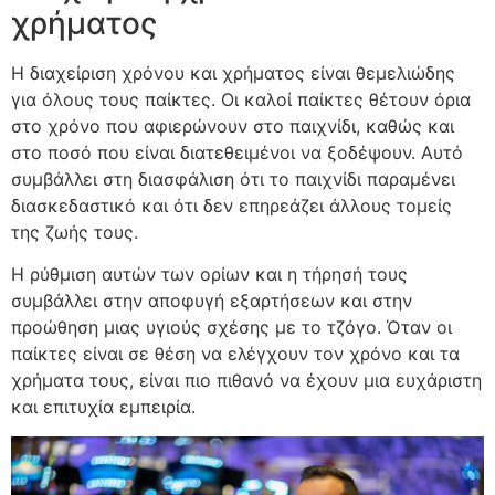
χρήματος
Η διαχείριση χρόνου και χρήματος είναι θεμελιώδης
για όλους τους παίκτες. Οι καλοί παίκτες θέτουν όρια
στο χρόνο που αφιερώνουν στο παιχνίδι, καθώς και
στο ποσό που είναι διατεθειμένοι να ξοδέψουν. Αυτό
συμβάλλει στη διασφάλιση ότι το παιχνίδι παραμένει
διασκεδαστικό και ότι δεν επηρεάζει άλλους τομείς
της ζωής τους.
Η ρύθμιση αυτών των ορίων και η τήρησή τους
συμβάλλει στην αποφυγή εξαρτήσεων και στην
προώθηση μιας υγιούς σχέσης με το τζόγο. Όταν οι
παίκτες είναι σε θέση να ελέγχουν τον χρόνο και τα
χρήματα τους, είναι πιο πιθανό να έχουν μια ευχάριστη
και επιτυχία εμπειρία.