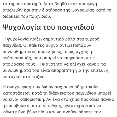
το τηρούν αυστηρά. Αυτό βοηθά στην αποφυγή
απωλειών και στην διατήρηση της ψυχραιμίας κατά τη
διάρκεια του παιχνιδιού.
Ψυχολογία του παιχνιδιού
Η ψυχολογία παίζει σημαντικό ρόλο στα τυχερά
παιχνίδια. Οι παίκτες συχνά αντιμετωπίζουν
συναισθηματικές προκλήσεις, όπως άγχος ή
ενθουσιασμός, που μπορεί να επηρεάσουν τις
αποφάσεις τους. Η ικανότητα να ελέγχει κανείς τα
συναισθήματά του είναι απαραίτητη για την επίτευξη
επιτυχίας στο καζίνο.
Η αναγνώριση των δικών σας συναισθηματικών
καταστάσεων κατά τη διάρκεια του παιχνιδιού μπορεί
να είναι καθοριστική. Αν ένα στοίχημα προκαλεί πανικό
ή υπερβολική αυτοπεποίθηση, είναι σημαντικό να
κάνετε ένα βήμα πίσω και να αναθεωρήσετε την