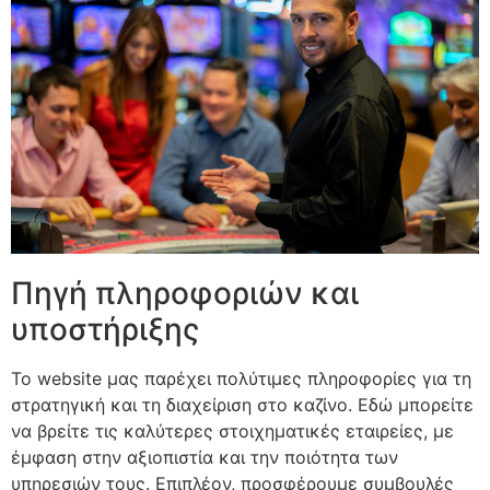
Πηγή πληροφοριών και
υποστήριξης
Το website μας παρέχει πολύτιμες πληροφορίες για τη
στρατηγική και τη διαχείριση στο καζίνο. Εδώ μπορείτε
να βρείτε τις καλύτερες στοιχηματικές εταιρείες, με
έμφαση στην αξιοπιστία και την ποιότητα των
υπηρεσιών τους. Επιπλέον, προσφέρουμε συμβουλές