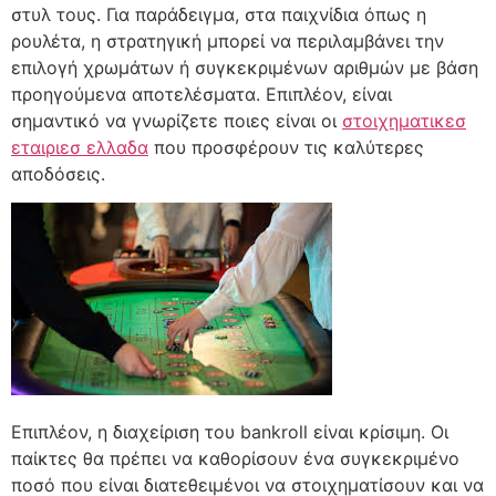
στυλ τους. Για παράδειγμα, στα παιχνίδια όπως η
ρουλέτα, η στρατηγική μπορεί να περιλαμβάνει την
επιλογή χρωμάτων ή συγκεκριμένων αριθμών με βάση
προηγούμενα αποτελέσματα. Επιπλέον, είναι
σημαντικό να γνωρίζετε ποιες είναι οι
στοιχηματικεσ
εταιριεσ ελλαδα
που προσφέρουν τις καλύτερες
αποδόσεις.
Επιπλέον, η διαχείριση του bankroll είναι κρίσιμη. Οι
παίκτες θα πρέπει να καθορίσουν ένα συγκεκριμένο
ποσό που είναι διατεθειμένοι να στοιχηματίσουν και να