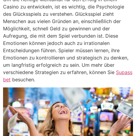
Casino zu entwickeln, ist es wichtig, die Psychologie
des Glücksspiels zu verstehen. Glücksspiel zieht
Menschen aus vielen Gründen an, einschließlich der
Möglichkeit, schnell Geld zu gewinnen und der
Aufregung, die mit dem Spiel verbunden ist. Diese
Emotionen können jedoch auch zu irrationalen
Entscheidungen führen. Spieler müssen lernen, ihre
Emotionen zu kontrollieren und strategisch zu denken,
um langfristig erfolgreich zu sein. Um mehr über
verschiedene Strategien zu erfahren, können Sie
Supass
bet
besuchen.