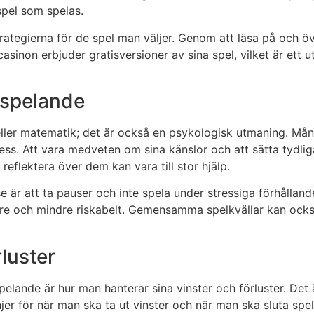
spel som spelas.
strategierna för de spel man väljer. Genom att läsa på och 
asinon erbjuder gratisversioner av sina spel, vilket är ett 
 spelande
 eller matematik; det är också en psykologisk utmaning. M
stress. Att vara medveten om sina känslor och att sätta tydli
reflektera över dem kan vara till stor hjälp.
lse är att ta pauser och inte spela under stressiga förhålla
gare och mindre riskabelt. Gemensamma spelkvällar kan ocks
rluster
elande är hur man hanterar sina vinster och förluster. Det 
injer för när man ska ta ut vinster och när man ska sluta spela