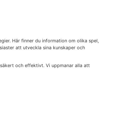
gier. Här finner du information om olika spel,
usiaster att utveckla sina kunskaper och
säkert och effektivt. Vi uppmanar alla att