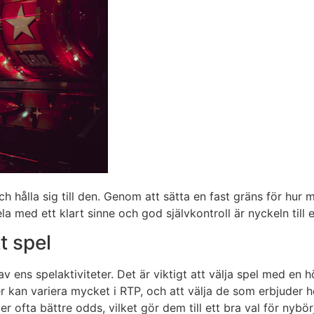
 hålla sig till den. Genom att sätta en fast gräns för hur m
la med ett klart sinne och god självkontroll är nyckeln till
t spel
 av ens spelaktiviteter. Det är viktigt att välja spel med en
er kan variera mycket i RTP, och att välja de som erbjuder h
 ofta bättre odds, vilket gör dem till ett bra val för nybör