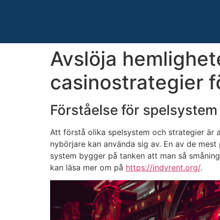
Avslöja hemlighe
casinostrategier f
Förståelse för spelsystem
Att förstå olika spelsystem och strategier är
nybörjare kan använda sig av. En av de mest p
system bygger på tanken att man så småningom
kan läsa mer om på
https://indyrent.org/
.