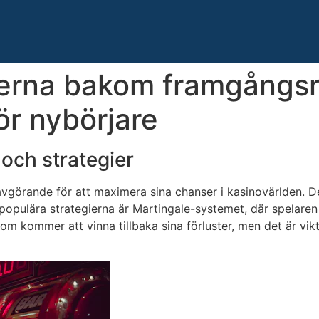
terna bakom framgångsr
ör nybörjare
 och strategier
 avgörande för att maximera sina chanser i kasinovärlden. D
opulära strategierna är Martingale-systemet, där spelaren du
 kommer att vinna tillbaka sina förluster, men det är vikt