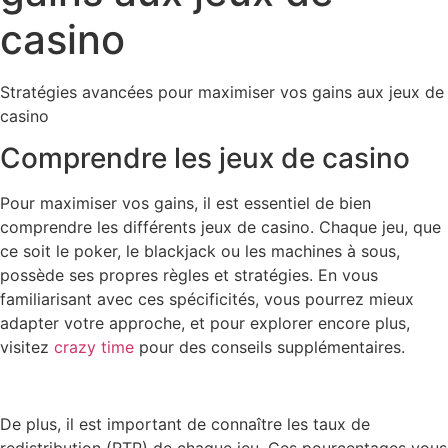
casino
Stratégies avancées pour maximiser vos gains aux jeux de
casino
Comprendre les jeux de casino
Pour maximiser vos gains, il est essentiel de bien
comprendre les différents jeux de casino. Chaque jeu, que
ce soit le poker, le blackjack ou les machines à sous,
possède ses propres règles et stratégies. En vous
familiarisant avec ces spécificités, vous pourrez mieux
adapter votre approche, et pour explorer encore plus,
visitez
crazy time
pour des conseils supplémentaires.
De plus, il est important de connaître les taux de