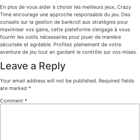
En plus de vous aider à choisir les meilleurs jeux, Crazy
Time encourage une approche responsable du jeu. Des
conseils sur la gestion de bankroll aux stratégies pour
maximiser vos gains, cette plateforme s’engage à vous
fournir les outils nécessaires pour jouer de manière
sécurisée et agréable. Profitez pleinement de votre
aventure de jeu tout en gardant le contrôle sur vos mises.
Leave a Reply
Your email address will not be published.
Required fields
are marked
*
Comment
*