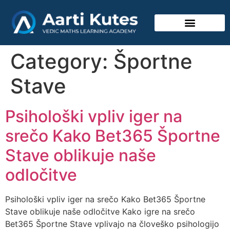
Category:
Športne
Stave
Psihološki vpliv iger na
srečo Kako Bet365 Športne
Stave oblikuje naše
odločitve
Psihološki vpliv iger na srečo Kako Bet365 Športne
Stave oblikuje naše odločitve Kako igre na srečo
Bet365 Športne Stave vplivajo na človeško psihologijo