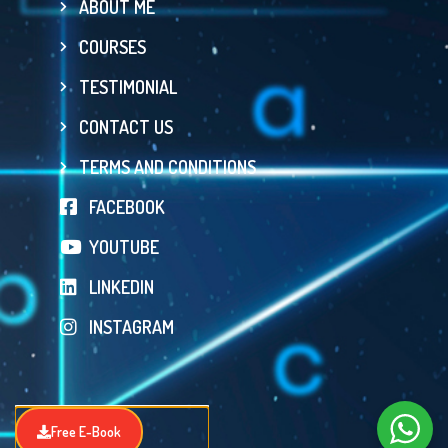
ABOUT ME
COURSES
TESTIMONIAL
CONTACT US
TERMS AND CONDITIONS
FACEBOOK
YOUTUBE
LINKEDIN
INSTAGRAM
Free E-Book